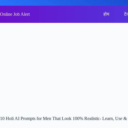
Skip
to
content
Online Job Alert
होम
टे
10 Holi AI Prompts for Men That Look 100% Realistic- Learn, Use &