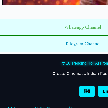
Whatsapp Channel
Telegram Channel
🎨 10 Trending Holi AI Pro
Create Cinematic Indian Festi
हिंदी
En