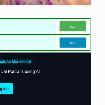
Join
Join
mpts for Men (2026)
val Portraits using AI
glish