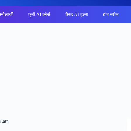
क्नोलॉजी
फ्री AI कोर्स
बेस्ट AI टूल्स
होम जॉब्स
 Earn