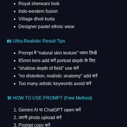
Royal sherwani look
Indo-western fusion
Village dhoti kurta
Designer pastel ethnic wear
📸 Ultra-Realistic Result Tips
Prompt में “natural skin texture” जरूर लिखें
85mm lens add करें portrait depth के लिए
“shallow depth of field” use करें
“no distortion, realistic anatomy” add करें
Too many artistic keywords avoid करें
🛠 HOW TO USE PROMPT (Free Method)
Gemini AI या ChatGPT open करें
अपनी photo upload करें
Prompt copy करें