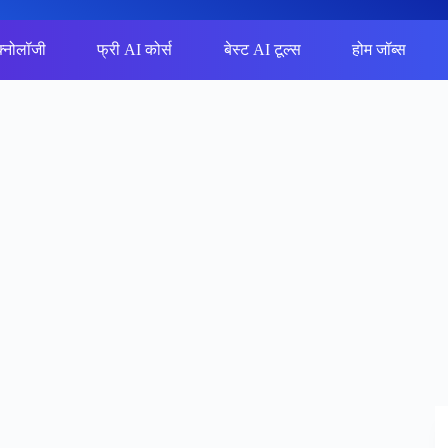
क्नोलॉजी
फ्री AI कोर्स
बेस्ट AI टूल्स
होम जॉब्स