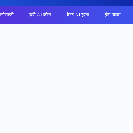
क्नोलॉजी
फ्री AI कोर्स
बेस्ट AI टूल्स
होम जॉब्स