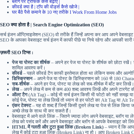
ब्लॉग पर ट्रेफिक कैसे बढ़ाएं |
कीवर्ड क्या है | टॉप की वोर्ड्स कैसे खोजे |
घर बैठे पैसे कमाने के 10 नए तरीके I Work From Home Jobs
SEO क्या होता है | Search Engine Optimization (SEO)
सर्च इंजन ऑप्टिमाइजेशन (SEO) वो तरीके हैं जिन्हें अपना कर आप अपने वेबसाइ
SEO के आपका वेबसाइट सर्च इंजन में काफी पीछे या निचे रहेगा और आपकी सारी 
ज़रूरी SEO टिप्स :
पेज या पोस्ट का शीर्षक
– अपने हर पेज या पोस्ट के शीर्षक को छोटा रखें। शी
शामिल आवश्य करें।
कीवर्ड
– पहले कीवर्ड टैग काफी इस्तेमाल होता था लेकिन समय और अल्गोरि
डिस्क्रिप्शन
– अपने पेज या पोस्ट के डिस्क्रिप्शन को 160 से 180 Charac
सब-शीर्षक
– अपने हर पेज, पोस्ट या लेख को सब-शीर्षक में बाँट कर लिख
लेख
– अपने लेख में कम से कम 400 शब्द आवश्य लिखें और अपने टारगेट कीवर
ऑल्ट टैग
(Alt Tag) – कोई भी सर्च इंजन किसी भी फोटो को नहीं समझ या
कोई पेज, पोस्ट या लेख लिखें तो ध्यान से हर फोटो का Alt Tag या Alt T
एंकर टेक्स्ट
– यह वो शब्द हैं जिन्हें किसी दुसरे लेख या पेज से लिंक कि
अच्छे लेख के साथ भी कर सकते हैं।
वेबसाइट में आने वाले लिंक – जितने ज्यादा लोग अपने वेबसाइट, ब्लॉग 
लेख को पसंद करें और अपने वेबसाइट और ब्लॉग से आपके वेबसाइट को लिंक 
HTML में गलती और टुटा हुआ लिंक (Broken Link)
– ध्यान दें कि आ
लेख में कोई टुटा हुआ लिंक (Broken Link) ना हो। आप Broken Link C