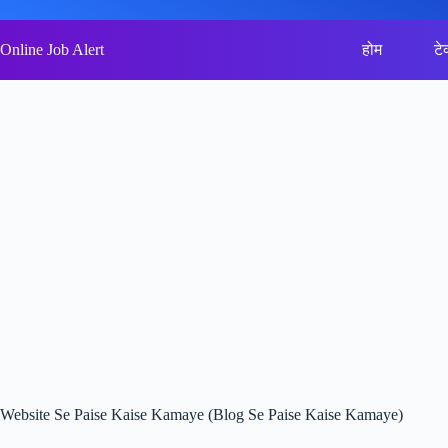
Skip
to
content
Online Job Alert
होम
टे
Website Se Paise Kaise Kamaye (Blog Se Paise Kaise Kamaye)