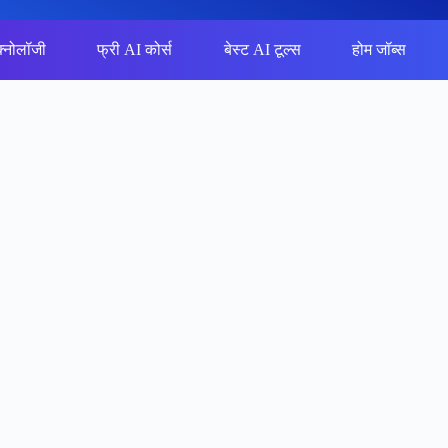
क्नोलॉजी
फ्री AI कोर्स
बेस्ट AI टूल्स
होम जॉब्स