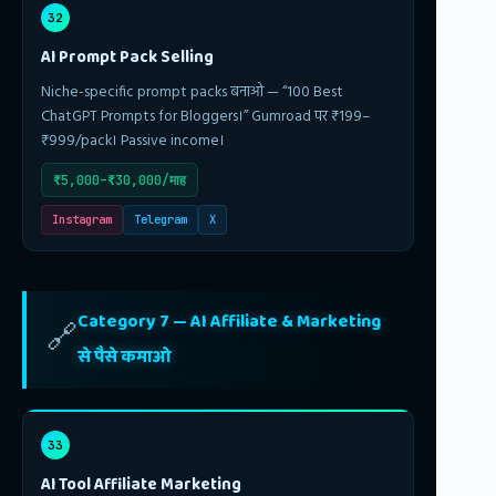
32
AI Prompt Pack Selling
Niche-specific prompt packs बनाओ — “100 Best
ChatGPT Prompts for Bloggers।” Gumroad पर ₹199–
₹999/pack। Passive income।
₹5,000–₹30,000/माह
Instagram
Telegram
X
Category 7 — AI Affiliate & Marketing
🔗
से पैसे कमाओ
33
AI Tool Affiliate Marketing