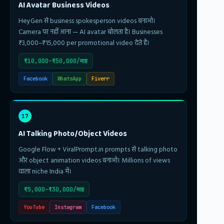
AI Avatar Business Videos
HeyGen से business spokesperson videos बनाओ।
Camera पर नहीं आना — AI avatar बोलता है। Businesses
₹3,000–₹15,000 per promotional video देते हैं।
₹10,000–₹50,000/माह
Facebook
WhatsApp
Fiverr
17
AI Talking Photo/Object Videos
Google Flow + ViralPrompt.in prompts से talking photo
और object animation videos बनाओ। Millions of views
वाला niche India में।
₹5,000–₹30,000/माह
YouTube
Instagram
Facebook