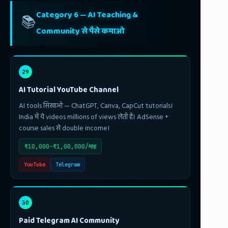
Category 6 — AI Teaching &
📚
Community से पैसे कमाओ
29
AI Tutorial YouTube Channel
AI tools सिखाओ — ChatGPT, Canva, CapCut tutorials।
India में ये videos millions of views लेती हैं। AdSense +
course sales से double income।
₹10,000–₹1,00,000/माह
YouTube
Telegram
30
Paid Telegram AI Community