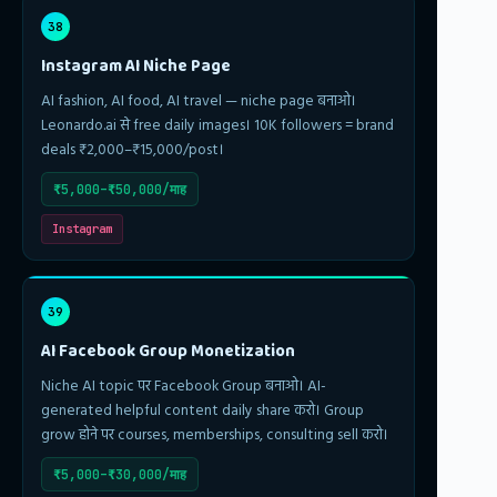
38
Instagram AI Niche Page
AI fashion, AI food, AI travel — niche page बनाओ।
Leonardo.ai से free daily images। 10K followers = brand
deals ₹2,000–₹15,000/post।
₹5,000–₹50,000/माह
Instagram
39
AI Facebook Group Monetization
Niche AI topic पर Facebook Group बनाओ। AI-
generated helpful content daily share करो। Group
grow होने पर courses, memberships, consulting sell करो।
₹5,000–₹30,000/माह