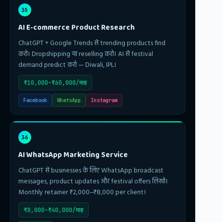
35
AI E-commerce Product Research
ChatGPT + Google Trends से trending products find
करो। Dropshipping या reselling करो। AI से festival
demand predict करो — Diwali, IPL।
₹10,000–₹60,000/माह
Facebook
WhatsApp
Instagram
36
AI WhatsApp Marketing Service
ChatGPT से businesses के लिए WhatsApp broadcast
messages, product updates और festival offers लिखो।
Monthly retainer ₹2,000–₹8,000 per client।
₹8,000–₹40,000/माह