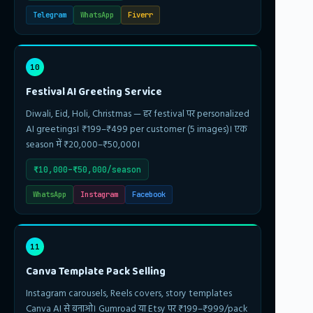
Telegram
WhatsApp
Fiverr
10
Festival AI Greeting Service
Diwali, Eid, Holi, Christmas — हर festival पर personalized
AI greetings। ₹199–₹499 per customer (5 images)। एक
season में ₹20,000–₹50,000।
₹10,000–₹50,000/season
WhatsApp
Instagram
Facebook
11
Canva Template Pack Selling
Instagram carousels, Reels covers, story templates
Canva AI से बनाओ। Gumroad या Etsy पर ₹199–₹999/pack