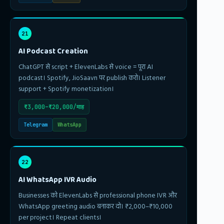
21
AI Podcast Creation
ChatGPT से script + ElevenLabs से voice = पूरा AI
podcast। Spotify, JioSaavn पर publish करो। Listener
support + Spotify monetization।
₹3,000–₹20,000/माह
Telegram
WhatsApp
22
AI WhatsApp IVR Audio
Businesses को ElevenLabs से professional phone IVR और
WhatsApp greeting audio बनाकर दो। ₹2,000–₹10,000
per project। Repeat clients।