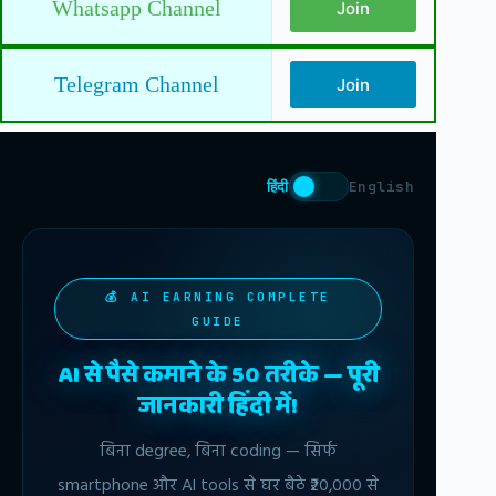
Whatsapp Channel
Join
Telegram Channel
Join
हिंदी
English
💰 AI EARNING COMPLETE
GUIDE
AI से पैसे कमाने के 50 तरीके — पूरी
जानकारी हिंदी में!
बिना degree, बिना coding — सिर्फ
smartphone और AI tools से घर बैठे ₹20,000 से