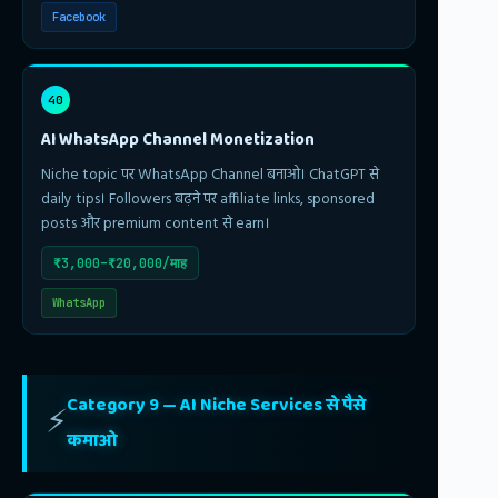
Facebook
40
AI WhatsApp Channel Monetization
Niche topic पर WhatsApp Channel बनाओ। ChatGPT से
daily tips। Followers बढ़ने पर affiliate links, sponsored
posts और premium content से earn।
₹3,000–₹20,000/माह
WhatsApp
Category 9 — AI Niche Services से पैसे
⚡
कमाओ