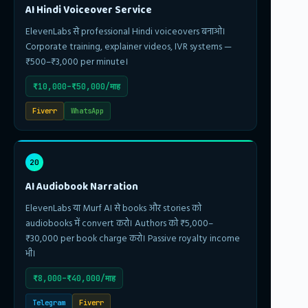
AI Hindi Voiceover Service
ElevenLabs से professional Hindi voiceovers बनाओ।
Corporate training, explainer videos, IVR systems —
₹500–₹3,000 per minute।
₹10,000–₹50,000/माह
Fiverr
WhatsApp
20
AI Audiobook Narration
ElevenLabs या Murf AI से books और stories को
audiobooks में convert करो। Authors को ₹5,000–
₹30,000 per book charge करो। Passive royalty income
भी।
₹8,000–₹40,000/माह
Telegram
Fiverr