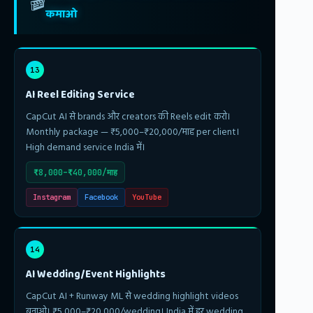
🎬
कमाओ
13
AI Reel Editing Service
CapCut AI से brands और creators की Reels edit करो।
Monthly package — ₹5,000–₹20,000/माह per client।
High demand service India में।
₹8,000–₹40,000/माह
Instagram
Facebook
YouTube
14
AI Wedding/Event Highlights
CapCut AI + Runway ML से wedding highlight videos
बनाओ। ₹5,000–₹20,000/wedding। India में हर wedding