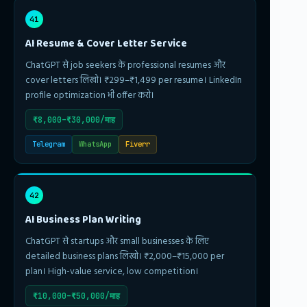
41
AI Resume & Cover Letter Service
ChatGPT से job seekers के professional resumes और
cover letters लिखो। ₹299–₹1,499 per resume। LinkedIn
profile optimization भी offer करो।
₹8,000–₹30,000/माह
Telegram
WhatsApp
Fiverr
42
AI Business Plan Writing
ChatGPT से startups और small businesses के लिए
detailed business plans लिखो। ₹2,000–₹15,000 per
plan। High-value service, low competition।
₹10,000–₹50,000/माह