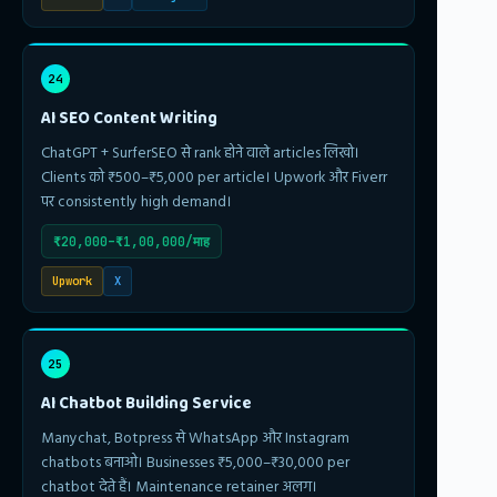
24
AI SEO Content Writing
ChatGPT + SurferSEO से rank होने वाले articles लिखो।
Clients को ₹500–₹5,000 per article। Upwork और Fiverr
पर consistently high demand।
₹20,000–₹1,00,000/माह
Upwork
X
25
AI Chatbot Building Service
Manychat, Botpress से WhatsApp और Instagram
chatbots बनाओ। Businesses ₹5,000–₹30,000 per
chatbot देते हैं। Maintenance retainer अलग।