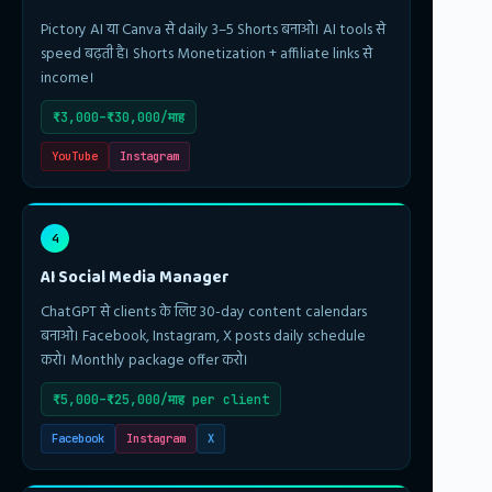
Pictory AI या Canva से daily 3–5 Shorts बनाओ। AI tools से
speed बढ़ती है। Shorts Monetization + affiliate links से
income।
₹3,000–₹30,000/माह
YouTube
Instagram
4
AI Social Media Manager
ChatGPT से clients के लिए 30-day content calendars
बनाओ। Facebook, Instagram, X posts daily schedule
करो। Monthly package offer करो।
₹5,000–₹25,000/माह per client
Facebook
Instagram
X