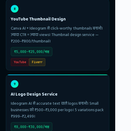
8
YouTube Thumbnail Design
Canva AI + Ideogram से click-worthy thumbnails बनाओ।
ज़्यादा CTR = ज़्यादा views। Thumbnail design service —
₹200–₹800/thumbnail।
₹5,000–₹25,000/माह
YouTube
Fiverr
9
AI Logo Design Service
Ideogram AI से accurate text वाले logos बनाओ। Small
businesses को ₹500–₹3,000 per logo। 5 variations pack
₹999–₹2,499।
₹8,000–₹30,000/माह