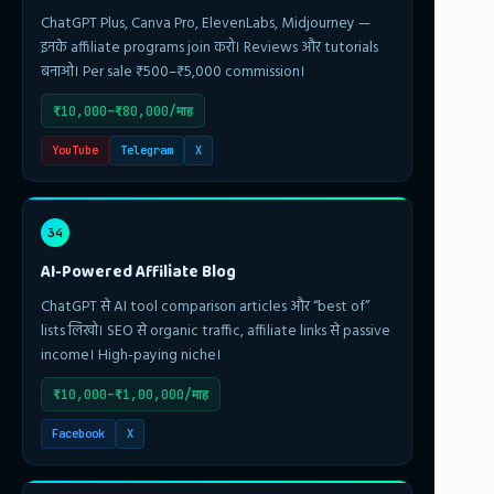
ChatGPT Plus, Canva Pro, ElevenLabs, Midjourney —
इनके affiliate programs join करो। Reviews और tutorials
बनाओ। Per sale ₹500–₹5,000 commission।
₹10,000–₹80,000/माह
YouTube
Telegram
X
34
AI-Powered Affiliate Blog
ChatGPT से AI tool comparison articles और “best of”
lists लिखो। SEO से organic traffic, affiliate links से passive
income। High-paying niche।
₹10,000–₹1,00,000/माह
Facebook
X