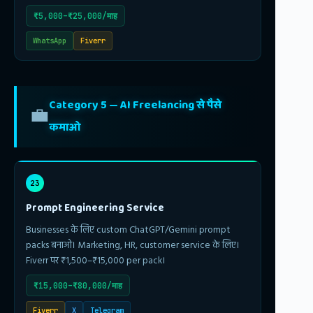
₹5,000–₹25,000/माह
WhatsApp
Fiverr
Category 5 — AI Freelancing से पैसे
💼
कमाओ
23
Prompt Engineering Service
Businesses के लिए custom ChatGPT/Gemini prompt
packs बनाओ। Marketing, HR, customer service के लिए।
Fiverr पर ₹1,500–₹15,000 per pack।
₹15,000–₹80,000/माह
Fiverr
X
Telegram