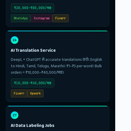
₹20,000–₹80,000/माह
WhatsApp
Instagram
Fiverr
26
AI Translation Service
DeepL + ChatGPT से accurate translations करो। English
to Hindi, Tamil, Telugu, Marathi। ₹1–₹3 per word। Bulk
orders = ₹10,000–₹40,000/माह।
₹10,000–₹40,000/माह
Fiverr
Upwork
27
AI Data Labeling Jobs