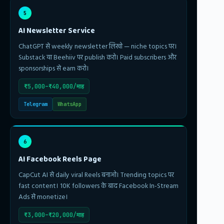
5
AI Newsletter Service
ChatGPT से weekly newsletter लिखो — niche topics पर।
Substack या Beehiiv पर publish करो। Paid subscribers और
sponsorships से earn करो।
₹5,000–₹40,000/माह
Telegram
WhatsApp
6
AI Facebook Reels Page
CapCut AI से daily viral Reels बनाओ। Trending topics पर
fast content। 10K followers के बाद Facebook In-Stream
Ads से monetize।
₹3,000–₹20,000/माह