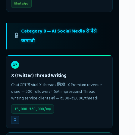
WhatsApp
Category 8 — AI Social Media से पैसे
📱
कमाओ
37
X (Twitter) Thread Writing
ChatGPT से viral X threads लिखो। X Premium revenue
share — 500 followers + 5M impressions। Thread
writing service clients को — ₹500–₹3,000/thread।
₹5,000–₹30,000/माह
X