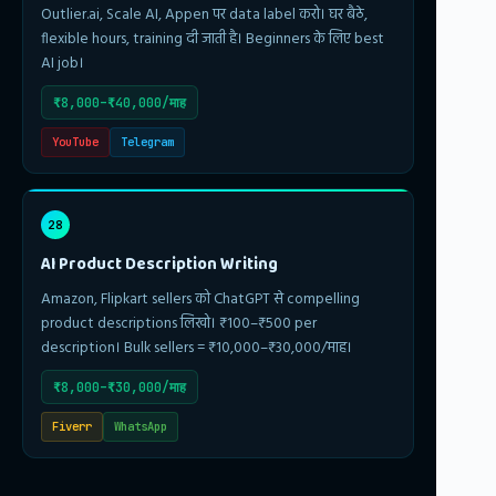
Outlier.ai, Scale AI, Appen पर data label करो। घर बैठे,
flexible hours, training दी जाती है। Beginners के लिए best
AI job।
₹8,000–₹40,000/माह
YouTube
Telegram
28
AI Product Description Writing
Amazon, Flipkart sellers को ChatGPT से compelling
product descriptions लिखो। ₹100–₹500 per
description। Bulk sellers = ₹10,000–₹30,000/माह।
₹8,000–₹30,000/माह
Fiverr
WhatsApp