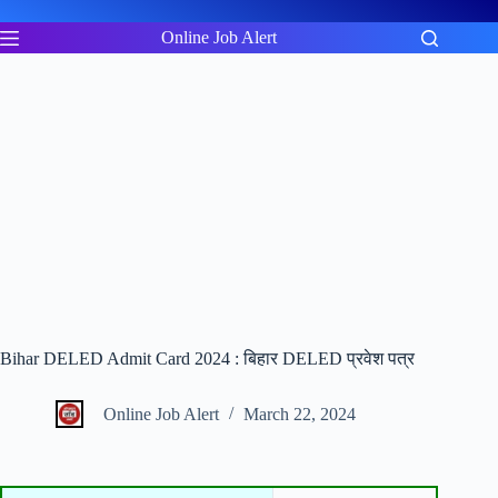
Skip
to
Online Job Alert
content
Bihar DELED Admit Card 2024 : बिहार DELED प्रवेश पत्र
Online Job Alert
March 22, 2024