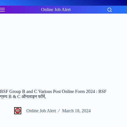
Skip
to
Online Job Alert
content
BSF Group B and C Various Post Online Form 2024 : BSF
ग्रुप B & C ऑनलाइन फॉर्म,
Online Job Alert
March 18, 2024