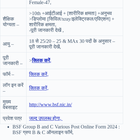
Female-47,
>10th +आईटीआई + [शारीरिक क्षमता] +अनुभव
शैक्षिक
>डिप्लोमा [सिविल/xray/इलेक्ट्रिकल/एविएशन] +
योग्यता –
शारीरिक क्षमता,
-पूरी जानकारी देखें ,
18 से 25/20 – 25 & MAx 30 पदों के अनुसार –
आयु –
पूरी जानकारी देखें,
पूरी
>
क्लिक करें
,
जानकारी –
फॉर्म –
क्लिक करें,
लॉग इन करें
क्लिक करें,
–
मुख्य
http://www.bsf.nic.in/
वेबसाइट
प्रवेश पत्र
जल्द उपलब्ध होगा,
BSF Group B and C Various Post Online Form 2024 :
BSF ग्रुप B & C ऑनलाइन फॉर्म,