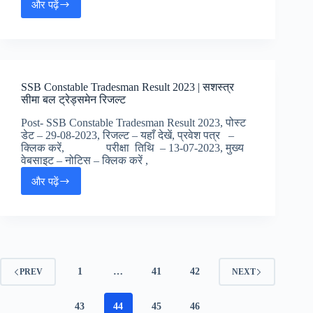
और पढ़ें
फाइनल
Allahabad
रिजल्ट
High
Court
Law
Clerk
Final
SSB Constable Tradesman Result 2023 | सशस्त्र
Result
सीमा बल ट्रेड्समेन रिजल्ट
2023
|
Post- SSB Constable Tradesman Result 2023, पोस्ट
इलहाबाद
डेट – 29-08-2023, रिजल्ट – यहाँ देखें, प्रवेश पत्र –
हाई
क्लिक करें, परीक्षा तिथि – 13-07-2023, मुख्य
कोर्ट
वेबसाइट – नोटिस – क्लिक करें ,
लॉ
और पढ़ें
क्लर्क
SSB
फाइनल
Constable
रिजल्ट
Tradesman
Result
2023
|
सशस्त्र
1
…
41
42
PREV
NEXT
सीमा
बल
ट्रेड्समेन
43
44
45
46