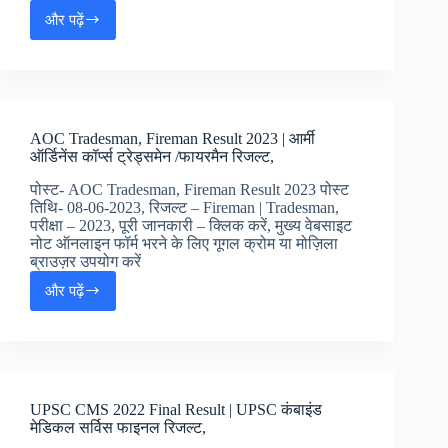
और पढ़ें
CBSE
Board
Class
10th
and
12th
AOC Tradesman, Fireman Result 2023 | आर्मी
Re
ऑर्डिनेंस कॉर्प्स ट्रेड्समेन /फायरमैन रिजल्ट,
Evaluation
Result
पोस्ट- AOC Tradesman, Fireman Result 2023 पोस्ट
2023
तिथि- 08-06-2023, रिजल्ट – Fireman | Tradesman,
|
परीक्षा – 2023, पूरी जानकारी – क्लिक करें, मुख्य वेबसाइट
सीबीएसई
नोट ऑनलाइन फॉर्म भरने के लिए गूगल क्रोम या मोज़िला
बोर्ड
ब्राउज़र उपयोग करें
रिचेकिंग
और पढ़ें
रिजल्ट
AOC
Tradesman,
Fireman
Result
2023
|
UPSC CMS 2022 Final Result | UPSC कंबाइंड
आर्मी
मेडिकल सर्विस फाइनल रिजल्ट,
ऑर्डिनेंस