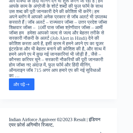
और वाक्यों के हिंदी मीनिंग देने भी शुरू करने जा रहा है | हम
आपके काम के अंग्रेजी के शोर्ट शब्दों की फुल फॉर्म के साथ
उस शब्द की पूरी जानकारी देने की कोशिश भी करेंगे | हम
अपने ब्लॉग में आपको अनेक प्रकार से जॉब अलर्ट भी उपलब्ध
करवाते हैं | जॉब अलर्ट – राज्यवार जॉब्स – उत्तर प्रदेश जॉब्स
शिक्षवार जॉब्स – 10वीं पास जॉब्स श्रेणीवार जॉब्स – आर्मी
जॉब्स हम हमेशा आपको जल्द से जल्द और बेहतर तरीके से
सरकारी नौकरी के अलर्ट (Job Alert in Hindi) देने की
कोशिश करता आये है, इसी क्रम में हमने अपने एप का यूजर
इंटरफ़ेस और भी बेहतर बनाने की कोशिश की है, और साथ में
हमने अपने एप में कुछ नई जानकारियां भी जोड़ी है , जैसे –
कौनसा करियर चुने – सरकारी नौकरियों की पूरी जानकारी
होम जॉब्स नए अंदाज़ में, फुल फॉर्म और हिंदी मीनिंग,
ऑनलाइन जॉब 715 अगर आप हमारे एप की नई सुविधाओं
का …
और पढ़ें
Online
Job
Alert
in
Hindi
|
Indian Airforce Agniveer 02/2023 Result | इंडियन
ऑनलाइन
एयर फ़ोर्स अगिन्वीर रिजल्ट,
जॉब
अलर्ट