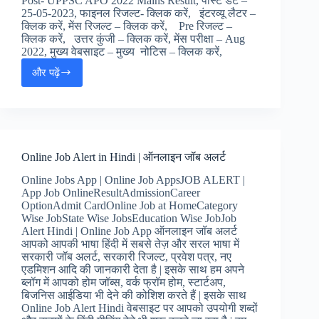
Post- UPPSC APO 2022 Mains Result, पोस्ट डेट –
रिजल्ट
25-05-2023, फाइनल रिजल्ट- क्लिक करें, इंटरव्यू लैटर –
क्लिक करें, मेंस रिजल्ट – क्लिक करें, Pre रिजल्ट –
क्लिक करें, उत्तर कुंजी – क्लिक करें, मेंस परीक्षा – Aug
2022, मुख्य वेबसाइट – मुख्य नोटिस – क्लिक करें,
और पढ़ें
UPPSC
APO
2022
Final
Result
|
Online Job Alert in Hindi | ऑनलाइन जॉब अलर्ट
UPPSC
असिस्टेंट
Online Jobs App | Online Job AppsJOB ALERT |
प्रोसीकियुटिंग
App Job OnlineResultAdmissionCareer
ऑफिसर
OptionAdmit CardOnline Job at HomeCategory
फाइनल
Wise JobState Wise JobsEducation Wise JobJob
रिजल्ट,
Alert Hindi | Online Job App ऑनलाइन जॉब अलर्ट
आपको आपकी भाषा हिंदी में सबसे तेज़ और सरल भाषा में
सरकारी जॉब अलर्ट, सरकारी रिजल्ट, प्रवेश पत्र, नए
एडमिशन आदि की जानकारी देता है | इसके साथ हम अपने
ब्लॉग में आपको होम जॉब्स, वर्क फ्रॉम होम, स्टार्टअप,
बिजनिस आईडिया भी देने की कोशिश करते हैं | इसके साथ
Online Job Alert Hindi वेबसाइट पर आपको उपयोगी शब्दों