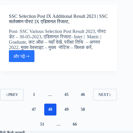
Inspector
SI
2021
SSC Selection Post IX Additional Result 2023 | SSC
Final
सलेक्शन पोस्ट IX एडिशनल रिजल्ट,
Result
|
Post- SSC Various Selection Post Result 2023, पोस्ट
राजस्थान
डेट – 30-05-2023, एडिशनल रिजल्ट- Inter | Matric |
पुलिस
Graduate, कट ऑफ़ – यहाँ देखें, परीक्षा तिथि – अगस्त
सब
2022, मुख्य वेबसाइट – मुख्य नोटिस – क्लिक करें,
इंस्पेक्टर
और पढ़ें
फाइनल
SSC
रिजल्ट,
Selection
Post
IX
Additional
Result
2023
1
…
45
46
PREV
NEXT
|
SSC
सलेक्शन
47
48
49
50
पोस्ट
IX
51
…
66
एडिशनल
रिजल्ट,