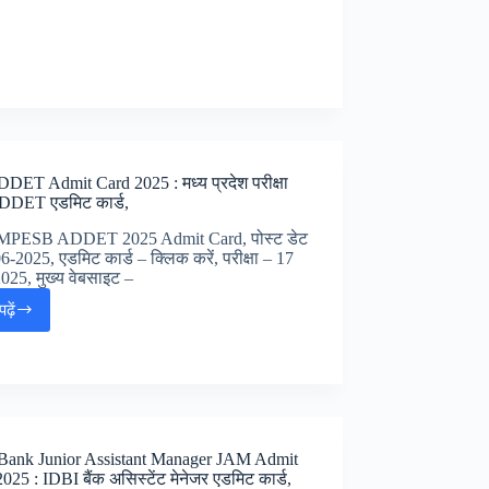
2025
:
यूपी
संघ
लोक
सेवा
आयोग
मैन्स
एडमिट
DET Admit Card 2025 : मध्य प्रदेश परीक्षा
कार्ड,
ADDET एडमिट कार्ड,
 MPESB ADDET 2025 Admit Card, पोस्ट डेट
6-2025, एडमिट कार्ड – क्लिक करें, परीक्षा – 17
025, मुख्य वेबसाइट –
ढ़ें
MP
ADDET
Admit
Card
2025
:
मध्य
Bank Junior Assistant Manager JAM Admit
प्रदेश
025 : IDBI बैंक असिस्टेंट मेनेजर एडमिट कार्ड,
परीक्षा