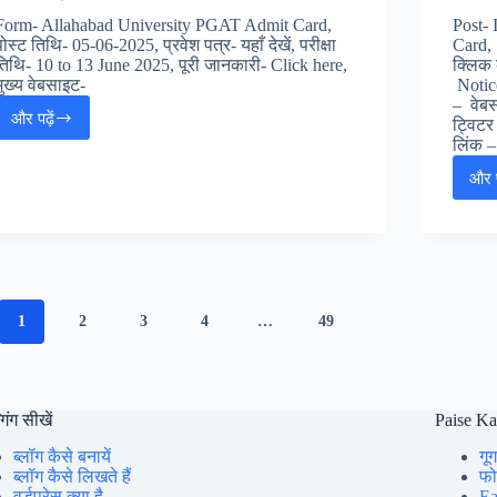
प्रवेश
Form- Allahabad University PGAT Admit Card,
Post-
परीक्षा
पोस्ट तिथि- 05-06-2025, प्रवेश पत्र- यहाँ देखें, परीक्षा
Card, 
एडमिट
तिथि- 10 to 13 June 2025, पूरी जानकारी- Click here,
क्लिक 
कार्ड
मुख्य वेबसाइट-
Notice
– वेबसा
और पढ़ें
ट्विटर 
Allahabad
लिंक – 
University
PGAT
और प
2025
Admit
Card
:
इलहाबाद
युनिवर्सिटी
प्रवेश
1
2
3
4
…
49
परीक्षा
PGAT
प्रवेश
पत्र,
गिंग सीखें
Paise K
ब्लॉग कैसे बनायें
गूग
ब्लॉग कैसे लिखते हैं
फोन
वर्डप्रेस क्या है
Ea