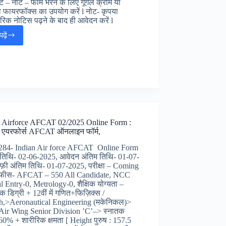
ट – नोट – फॉर्म भरने के लिए गूगल क्रोम या
 फायरफॉक्स का उपयोग करें l नोट- कृपया
िक नोटिस पढ़ने के बाद ही आवेदन करें l
ढ़ें
UPSC
ORA
Operation
Officer
and
Other
Various
Post
Online
n Airforce AFCAT 02/2025 Online Form :
Form
न एयरफोर्स AFCAT ऑनलाइन फॉर्म,
2025
:
 :284- Indian Air force AFCAT Online Form
UPSC
तिथि- 02-06-2025, आवेदन अंतिम तिथि- 01-07-
विभिन्न
फ़ी अंतिम तिथि- 01-07-2025, परीक्षा – Coming
पदों
फीस- AFCAT – 550 All Candidate, NCC
पर
l Entry-0, Metrology-0, शैक्षिक योग्यता –
भर्ती,
क डिग्री + 12वीं में गणित+फिज़िक्स /
h,>Aeronautical Engineering (मकेनिकल)>
ir Wing Senior Division ’C’–> स्नातक
 60% + शारीरिक क्षमता [ Height पुरुष : 157.5