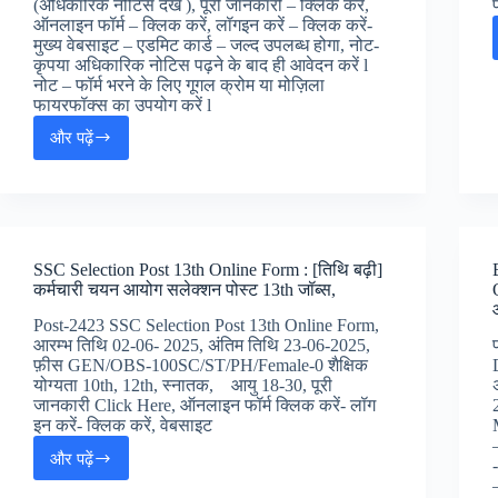
(अधिकारिक नोटिस देखें ), पूरी जानकारी – क्लिक करें,
ऑनलाइन फॉर्म – क्लिक करें, लॉगइन करें – क्लिक करें-
मुख्य वेबसाइट – एडमिट कार्ड – जल्द उपलब्ध होगा, नोट-
कृपया अधिकारिक नोटिस पढ़ने के बाद ही आवेदन करें l
नोट – फॉर्म भरने के लिए गूगल क्रोम या मोज़िला
फायरफॉक्स का उपयोग करें l
और पढ़ें
Army
School
AWES
TGT
PGT
PRT
SSC Selection Post 13th Online Form : [तिथि बढ़ी]
Online
कर्मचारी चयन आयोग सलेक्शन पोस्ट 13th जॉब्स,
Form
2025:
Post-2423 SSC Selection Post 13th Online Form,
आर्मी
आरम्भ तिथि 02-06- 2025, अंतिम तिथि 23-06-2025,
स्कूल
फ़ीस GEN/OBS-100SC/ST/PH/Female-0 शैक्षिक
AWES
योग्यता 10th, 12th, स्नातक, आयु 18-30, पूरी
भर्ती
जानकारी Click Here, ऑनलाइन फॉर्म क्लिक करें- लॉग
2025,
इन करें- क्लिक करें, वेबसाइट
और पढ़ें
SSC
Selection