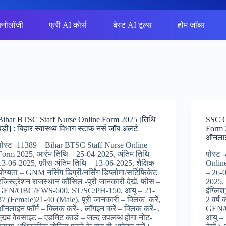
क्नोलॉजी
फ्री AI कोर्स
बेस्ट AI टूल्स
होम जॉब्स
Bihar BTSC Staff Nurse Online Form 2025 [तिथि
SSC C
बड़ी] : बिहार स्वास्थ्य विभाग स्टाफ नर्स जॉब अलर्ट
Form 2
ऑनलाइ
पोस्ट -11389 – Bihar BTSC Staff Nurse Online
Form 2025, आरंभ तिथि – 25-04-2025, अंतिम तिथि –
पोस्ट 
13-06-2025, फ़ीस अंतिम तिथि – 13-06-2025, शैक्षिक
Onlin
योग्यता – GNM नर्सिंग डिग्री/नर्सिंग डिप्लोमा/सर्टिफिकेट
– 26-
रजिस्ट्रेशन राजस्थान कौंसिल -पूरी जानकारी देखें, फीस –
2025, 
GEN/OBC/EWS-600, ST/SC/PH-150, आयू – 21-
इंग्लिश
37 (Female)21-40 (Male), पूरी जानकारी – क्लिक करें,
2 वर्ष
ऑनलाइन फॉर्म – क्लिक करें- , लॉगइन करें – क्लिक करें- ,
GEN/
मुख्य वेबसाइट – एडमिट कार्ड – जल्द उपलब्ध होगा नोट-
आयू – 