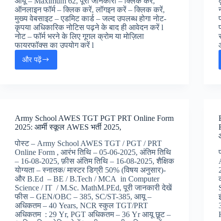
आयू – Maximum 62, पूरी जानकारी – क्लिक करें,
ऑनलाइन फॉर्म – क्लिक करें, लॉगइन करें – क्लिक करें,
मुख्य वेबसाइट – एडमिट कार्ड – जल्द उपलब्ध होगा नोट-
कृपया अधिकारिक नोटिस पढ़ने के बाद ही आवेदन करें l
नोट – फॉर्म भरने के लिए गूगल क्रोम या मोज़िला
फायरफॉक्स का उपयोग करें l
और पढ़ें
UPESSC
Assistant
Professor
BEd
Online
Form
Army School AWES TGT PGT PRT Online Form
2025
2025: आर्मी स्कूल AWES भर्ती 2025,
[तिथि
बड़ी]
पोस्ट – Army School AWES TGT / PGT / PRT
:
Online Form , आरंभ तिथि – 05-06-2025, अंतिम तिथि
UPESSC
– 16-08-2025, फ़ीस अंतिम तिथि – 16-08-2025, शैक्षिक
असिस्टेंट
योग्यता – स्नातक/ मास्टर डिग्री 50% (विषय अनुसार)-
प्रोफ़ेसर
और B.Ed – BE / B.Tech / MCA in Computer
BEd
Science / IT / M.Sc. MathM.PEd, पूरी जानकारी देखें
जॉब्स,
फीस – GEN/OBC – 385, SC/ST-385, आयू –
अधिकतम – 40 Years, NCR स्कुल TGT/PRT
अधिकतम : 29 Yr, PGT अधिकतम – 36 Yr आयू छूट –