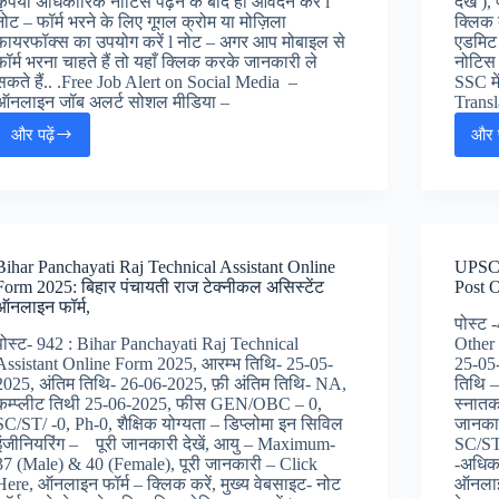
कृपया अधिकारिक नोटिस पढ़ने के बाद ही आवेदन करें l
देखें 
नोट – फॉर्म भरने के लिए गूगल क्रोम या मोज़िला
क्लिक 
फायरफॉक्स का उपयोग करें l नोट – अगर आप मोबाइल से
एडमिट 
फॉर्म भरना चाहते हैं तो यहाँ क्लिक करके जानकारी ले
नोटिस 
सकते हैं.. .Free Job Alert on Social Media –
SSC मे
ऑनलाइन जॉब अलर्ट सोशल मीडिया –
Trans
और पढ़ें
और प
Bihar
BTSC
Staff
Nurse
Online
Form
Bihar Panchayati Raj Technical Assistant Online
UPSC 
2025
Form 2025: बिहार पंचायती राज टेक्नीकल असिस्टेंट
Post O
[तिथि
ऑनलाइन फॉर्म,
बड़ी]
पोस्ट
:
पोस्ट- 942 : Bihar Panchayati Raj Technical
Other
बिहार
Assistant Online Form 2025, आरम्भ तिथि- 25-05-
25-05
स्वास्थ्य
2025, अंतिम तिथि- 26-06-2025, फ़ी अंतिम तिथि- NA,
तिथि –
विभाग
कम्प्लीट तिथी 25-06-2025, फीस GEN/OBC – 0,
स्नातक
स्टाफ
SC/ST/ -0, Ph-0, शैक्षिक योग्यता – डिप्लोमा इन सिविल
जानका
नर्स
इंजीनियरिंग – पूरी जानकारी देखें, आयु – Maximum-
SC/ST
जॉब
37 (Male) & 40 (Female), पूरी जानकारी – Click
-अधिका
अलर्ट
Here, ऑनलाइन फॉर्म – क्लिक करें, मुख्य वेबसाइट- नोट
ऑनलाइन