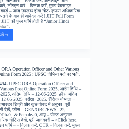
), पूरी जानकारी – क्लिक करें, ऑनलाइन फॉर्म –
करें, लॉगइन करें – क्लिक करें, मुख्य वेबसाइट –
कार्ड – जल्द उपलब्ध होगा नोट- कृपया अधिकारिक
पढ़ने के बाद ही आवेदन करें l JHT Full Form
ं JHT की फुल फॉर्म होती है “Junior Hindi
lator”.
ढ़ें
SSC
Combined
Hindi
Translators
JHT
Online
ORA Operation Officer and Other Various
Form
nline Form 2025 : UPSC विभिन्न पदों पर भर्ती,
2025
:
 -494- UPSC ORA Operation Officer and
एसएससी
 Various Post Online Form 2025, आरंभ तिथि –
जुनियर
-2025, अंतिम तिथि – 12-06-2025, फ़ीस अंतिम
हिंदी
 12-06-2025, परीक्षा- 2025, शैक्षिक योग्यता –
ट्रांसलेटर
/मास्टर डिग्री और कुछ पोस्ट में अनुभव -पूरी
जॉब्स
री देखें, फीस – GEN/OBC/EWS– 25,
ऑनलाइन
/Ph-0 & Female- 0, आयू – पोस्ट अनुसार
फॉर्म,
रिक नोटिस देखें, पूरी जानकारी – >Click here,
 फॉर्म – – क्लिक करें, OTR – क्लिक करें, मुख्य