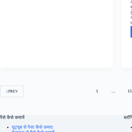
Post
13th
Online
Form
:
[तिथि
बढ़ी]
कर्मचारी
चयन
आयोग
सलेक्शन
पोस्ट
13th
जॉब्स,
1
…
15
PREV
पैसे कैसे कमायें
ब्लॉग्
यूट्यूब से पैसा कैसे कमाए