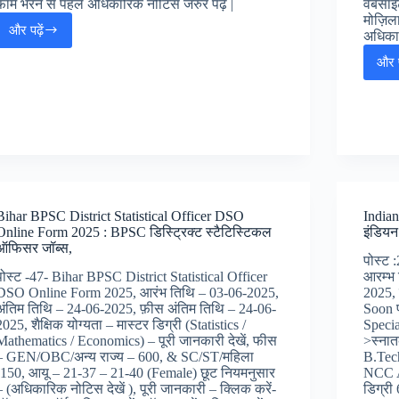
फॉर्म भरने से पहले अधिकारिक नोटिस जरुर पढ़ें |
वेबसाइ
मोज़िला
और पढ़ें
अधिकार
Bihar
Panchayati
और प
Raj
Technical
Assistant
Online
Form
2025:
बिहार
पंचायती
राज
Bihar BPSC District Statistical Officer DSO
India
टेक्नीकल
Online Form 2025 : BPSC डिस्ट्रिक्ट स्टैटिस्टिकल
इंडिय
असिस्टेंट
ऑफिसर जॉब्स,
ऑनलाइन
पोस्ट
फॉर्म,
पोस्ट -47- Bihar BPSC District Statistical Officer
आरम्भ 
DSO Online Form 2025, आरंभ तिथि – 03-06-2025,
2025, 
अंतिम तिथि – 24-06-2025, फ़ीस अंतिम तिथि – 24-06-
Soon 
2025, शैक्षिक योग्यता – मास्टर डिग्री (Statistics /
Specia
Mathematics / Economics) – पूरी जानकारी देखें, फीस
>स्नात
– GEN/OBC/अन्य राज्य – 600, & SC/ST/महिला
B.Tec
-150, आयू – 21-37 – 21-40 (Female) छूट नियमनुसार
NCC A
– (अधिकारिक नोटिस देखें ), पूरी जानकारी – क्लिक करें-
डिग्री