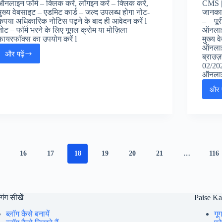
ऑनलाइन फॉर्म – क्लिक करें, लॉगइन करें – क्लिक करें,
CMS | 
मुख्य वेबसाइट – एडमिट कार्ड – जल्द उपलब्ध होगा नोट-
जानकार
कृपया अधिकारिक नोटिस पढ़ने के बाद ही आवेदन करें l
– पूरी
नोट – फॉर्म भरने के लिए गूगल क्रोम या मोज़िला
ऑनलाइन
फायरफॉक्स का उपयोग करें l
मुख्य 
ऑनलाइन
और पढ़ें
ब्राउज़
Bihar
02/20
BPSC
ऑनलाइ
District
Statistical
और प
Officer
DSO
Online
Form
2025
:
BPSC
16
17
18
19
20
21
…
116
डिस्ट्रिक्ट
स्टैटिस्टिकल
ऑफिसर
जॉब्स,
गिंग सीखें
Paise K
ब्लॉग कैसे बनायें
गूग