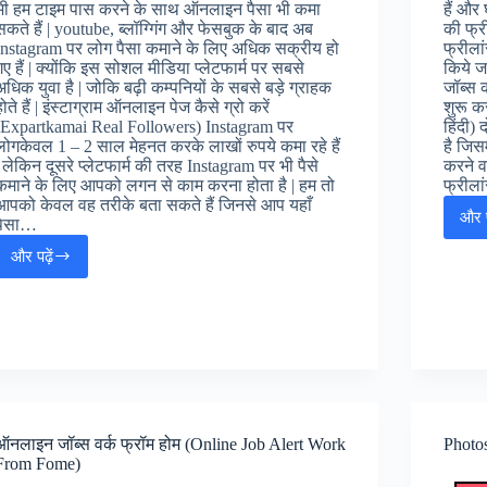
भी हम टाइम पास करने के साथ ऑनलाइन पैसा भी कमा
हैं और
सकते हैं | youtube, ब्लॉग्गिंग और फेसबुक के बाद अब
की फ्र
Instagram पर लोग पैसा कमाने के लिए अधिक सक्रीय हो
फ्रीलां
गए हैं | क्योंकि इस सोशल मीडिया प्लेटफार्म पर सबसे
किये जा
अधिक युवा है | जोकि बढ़ी कम्पनियों के सबसे बड़े ग्राहक
जॉब्स 
होते हैं | इंस्टाग्राम ऑनलाइन पेज कैसे ग्रो करें
शुरू कर
(Expartkamai Real Followers) Instagram पर
हिंदी)
लोगकेवल 1 – 2 साल मेहनत करके लाखों रुपये कमा रहे हैं
है जिसम
| लेकिन दूसरे प्लेटफार्म की तरह Instagram पर भी पैसे
करने व
कमाने के लिए आपको लगन से काम करना होता है | हम तो
फ्रीला
आपको केवल वह तरीके बता सकते हैं जिनसे आप यहाँ
और प
पैसा…
और पढ़ें
Instagram
Se
Paise
Kaise
Kamaye
:
इंस्टाग्राम
से
पैसे
ऑनलाइन जॉब्स वर्क फ्रॉम होम (Online Job Alert Work
Photos
कैसे
From Fome)
कमाए