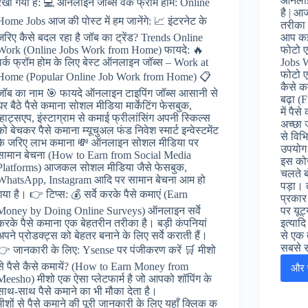
ऑनलाइन
रखा गया है: 💻 ऑनलाइन जॉब्स वर्क फ्रॉम होम: Online
है | आ
Home Jobs आज की पोस्ट में हम जानेंगे: 📈 इंटरनेट के
तरीका 
जरिए कैसे बदल रहा है जॉब का ट्रेंड? Trends Online
आप कई 
Work (Online Jobs Work from Home) फायदे: 🔥
फोटो ए
वर्क फ्रॉम होम के लिए बेस्ट ऑनलाइन जॉब्स – Work at
Jobs 
फोटो ए
Home (Popular Online Job Work from Home) 📋
कैसे क
जॉब का नाम 🎯 फायदे ऑनलाइन टाइपिंग जॉब्स आसानी से
बढ़ा (F
घर बैठे पैसे कमाना सोशल मीडिया मार्केटिंग फेसबुक,
में पैस
व्हाट्सएप, इंस्टाग्राम से कमाई फ्रीलांसिंग अपनी स्किल्स
अच्छा 
को बेचकर पैसे कमाना म्यूचुअल फंड निवेश स्मार्ट इन्वेस्टमेंट
से विभ
के जरिए लाभ कमाना 💸 ऑनलाइन सोशल मीडिया पर
उपयोग
सामान बेचना (How to Earn from Social Media
इस कोर
Platforms) आजकल सोशल मीडिया जैसे फेसबुक,
चलते ब
WhatsApp, Instagram आदि पर सामान बेचना आम हो
पड़ा। 
गया है। 👉 टिप्स: 💰 सर्वे करके पैसे कमाएं (Earn
प्रकार
Money by Doing Online Surveys) ऑनलाइन सर्वे
पर यूट्
करके पैसे कमाना एक बेहतरीन तरीका है। बड़ी कंपनियां
इत्याद
अपने प्रोडक्ट्स को बेहतर बनाने के लिए सर्वे कराती हैं।
से एक 
सबसे 
👉 जानकारी के लिए: Ysense पर पंजीकरण करें 🛒 मीशो
से पैसे कैसे कमायें? (How to Earn Money from
और प
Meesho) मीशो एक ऐसा प्लेटफार्म है जो आपको शॉपिंग के
साथ-साथ पैसे कमाने का भी मौका देता है।
मीशों से पैसे कमाने की पूरी जानकारी के लिए यहाँ क्लिक क