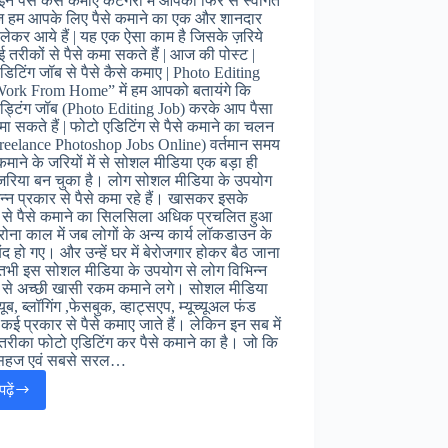
 पैसे कैसे कमाए केटेगरी में आपका फिर से स्वागत
ज हम आपके लिए पैसे कमाने का एक और शानदार
लेकर आये हैं | यह एक ऐसा काम है जिसके ज़रिये
तरीकों से पैसे कमा सकते हैं | आज की पोस्ट |
डिटिंग जॉब से पैसे कैसे कमाए | Photo Editing
Work From Home” में हम आपको बतायंगे कि
ड्टिंग जॉब (Photo Editing Job) करके आप पैसा
मा सकते हैं | फोटो एडिटिंग से पैसे कमाने का चलन
reelance Photoshop Jobs Online) वर्तमान समय
े कमाने के जरियों में से सोशल मीडिया एक बड़ा ही
जरिया बन चुका है। लोग सोशल मीडिया के उपयोग
िन्न प्रकार से पैसे कमा रहे हैं। खासकर इसके
 से पैसे कमाने का सिलसिला अधिक प्रचलित हुआ
ोना काल में जब लोगों के अन्य कार्य लॉकडाउन के
ंद हो गए। और उन्हें घर में बेरोजगार होकर बैठ जाना
तभी इस सोशल मीडिया के उपयोग से लोग विभिन्न
 से अच्छी खासी रकम कमाने लगे। सोशल मीडिया
यूब, ब्लॉगिंग ,फेसबुक, व्हाट्सएप, म्यूच्यूअल फंड
ि कई प्रकार से पैसे कमाए जाते हैं। लेकिन इन सब में
तरीका फोटो एडिटिंग कर पैसे कमाने का है। जो कि
सहज एवं सबसे सरल…
ढ़ें
Photoshop
से
पैसे