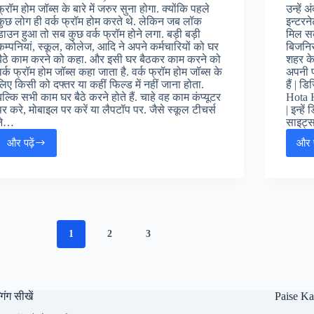
फ्रॉम होम जॉब्स के बारे में जरुर सुना होगा. क्योंकि पहले
उन्हें
कुछ लोग ही वर्क फ्रॉम होम करते थे. लेकिन जब लॉक
इन्टरने
डाउन हुआ तो सब कुछ वर्क फ्रॉम होने लगा. बड़ी बड़ी
मिल सक
कम्पनियां, स्कूल, कोलेज, आदि ने अपने कर्मचारियों को घर
बिजनिस
बैठे काम करने को कहा. और इसी घर बैठकर काम करने को
शहर के
वर्क फ्रॉम होम जॉब्स कहा जाता है. वर्क फ्रॉम होम जॉब्स के
अपनी प
लिए किसी को दफ्तर या कहीं फिल्ड में नहीं जाना होता.
हैं | 
बल्कि सभी काम घर बैठे करने होते हैं. चाहे वह काम कंप्यूटर
Hota Ha
पर करे, मोबाइल पर करें या लैपटॉप पर. जैसे स्कूल टीचर्स
| इन्हे
ने…
साइट्
और पढ़ें
और प
ऑनलाइन
वर्क
फ्रॉम
होम
जॉब्स
फॉर
फ्रेशर्स
1
2
3
(Google
Work
From
Home
Jobs
गिंग सीखें
Paise K
for