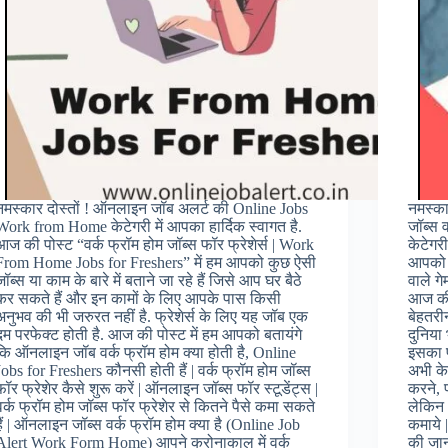
नमस्कार दोस्तों ! ऑनलाइन जॉब अलर्ट की Online Jobs
नमस्क
Work from Home केटेगरी में आपका हार्दिक स्वागत है.
जॉब्स 
आज की पोस्ट “वर्क फ्रॉम होम जॉब्स फॉर फ्रेशेर्स | Work
केटेगर
From Home Jobs for Freshers” में हम आपको कुछ ऐसी
आपको ऑ
जॉब्स या काम के बारे में बताने जा रहे हैं जिसे आप घर बैठे
वाले गे
कर सकते हैं और इन कामों के लिए आपके पास किसी
आज की 
अनुभव की भी जरुरत नहीं है. फ्रेशेर्स के लिए यह जॉब एक
बेहतरी
दम परफेक्ट होती है. आज की पोस्ट में हम आपको बतायंगे
दुनिया 
कि ऑनलाइन जॉब वर्क फ्रॉम होम क्या होती है, Online
इसका फ
Jobs for Freshers कौनसी होती हैं | वर्क फ्रॉम होम जॉब्स
अभी के
फॉर फ्रेशेर कैसे शुरू करें | ऑनलाइन जॉब्स फॉर स्टूडेंट्स |
करने, फ
वर्क फ्रॉम होम जॉब्स फॉर फ्रेशेर से कितने पैसे कमा सकते
लेकिन 
हैं | ऑनलाइन जॉब्स वर्क फ्रॉम होम क्या है (Online Job
कमाये 
Alert Work Form Home) आपने करोनाकाल में वर्क
की जानक