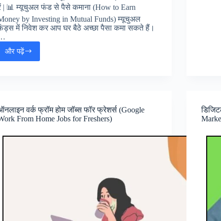
रें | 📊 म्यूचुअल फंड से पैसे कमाना (How to Earn
Money by Investing in Mutual Funds) म्यूचुअल
फंड्स में निवेश कर आप घर बैठे अच्छा पैसा कमा सकते हैं।
…
और पढ़ें
ऑनलाइन
जॉब्स
वर्क
फ्रॉम
होम
(Online
ऑनलाइन वर्क फ्रॉम होम जॉब्स फॉर फ्रेशर्स (Google
डिजिटल 
Job
Work From Home Jobs for Freshers)
Marke
Alert
Work
From
Fome)