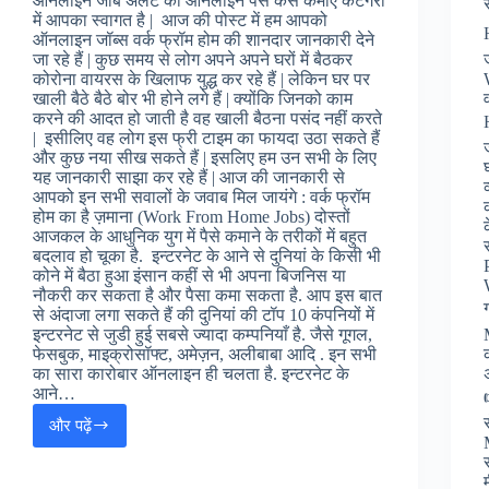
ऑनलाइन जॉब अलेर्ट की ऑनलाइन पैसे कैसे कमाए केटेगरी
में आपका स्वागत है | आज की पोस्ट में हम आपको
ऑनलाइन जॉब्स वर्क फ्रॉम होम की शानदार जानकारी देने
जा रहे हैं | कुछ समय से लोग अपने अपने घरों में बैठकर
कोरोना वायरस के खिलाफ युद्ध कर रहे हैं | लेकिन घर पर
खाली बैठे बैठे बोर भी होने लगे हैं | क्योंकि जिनको काम
करने की आदत हो जाती है वह खाली बैठना पसंद नहीं करते
| इसीलिए वह लोग इस फ्री टाइम का फायदा उठा सकते हैं
और कुछ नया सीख सकते हैं | इसलिए हम उन सभी के लिए
यह जानकारी साझा कर रहे हैं | आज की जानकारी से
आपको इन सभी सवालों के जवाब मिल जायंगे : वर्क फ्रॉम
होम का है ज़माना (Work From Home Jobs) दोस्तों
आजकल के आधुनिक युग में पैसे कमाने के तरीकों में बहुत
बदलाव हो चूका है. इन्टरनेट के आने से दुनियां के किसी भी
कोने में बैठा हुआ इंसान कहीं से भी अपना बिजनिस या
नौकरी कर सकता है और पैसा कमा सकता है. आप इस बात
से अंदाजा लगा सकते हैं की दुनियां की टॉप 10 कंपनियों में
इन्टरनेट से जुडी हुई सबसे ज्यादा कम्पनियाँ है. जैसे गूगल,
फेसबुक, माइक्रोसॉफ्ट, अमेज़न, अलीबाबा आदि . इन सभी
का सारा कारोबार ऑनलाइन ही चलता है. इन्टरनेट के
आने…
और पढ़ें
ऑनलाइन
पैसे
कैसे