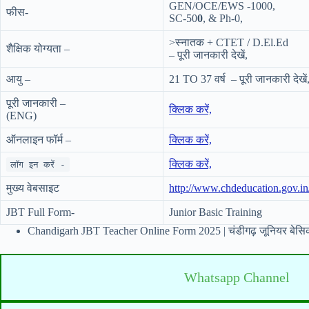
GEN/OCE/EWS -1000,
फीस-
SC-50
0
, & Ph-0,
>स्नातक + CTET / D.El.Ed
शैक्षिक योग्यता –
– पूरी जानकारी देखें,
आयु –
21 TO 37 वर्ष – पूरी जानकारी देखें
पूरी जानकारी –
क्लिक करें,
(ENG)
ऑनलाइन फॉर्म –
क्लिक करें,
क्लिक करें,
लॉग इन करें -
मुख्य वेबसाइट
http://www.chdeducation.gov.in
JBT Full Form-
Junior Basic Training
Chandigarh JBT Teacher Online Form 2025 | चंडीगढ़ जूनियर बेसिक 
Whatsapp Channel