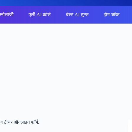
क्नोलॉजी
फ्री AI कोर्स
बेस्ट AI टूल्स
होम जॉब्स
ंग टीचर ऑनलाइन फॉर्म,