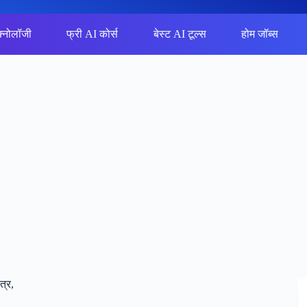
क्नोलॉजी
फ्री AI कोर्स
बेस्ट AI टूल्स
होम जॉब्स
त्र,