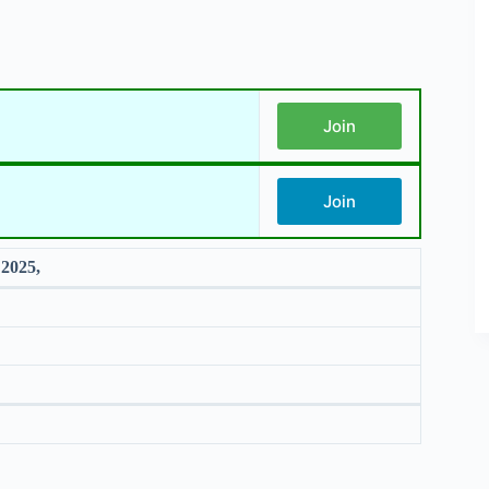
Join
Join
2025,