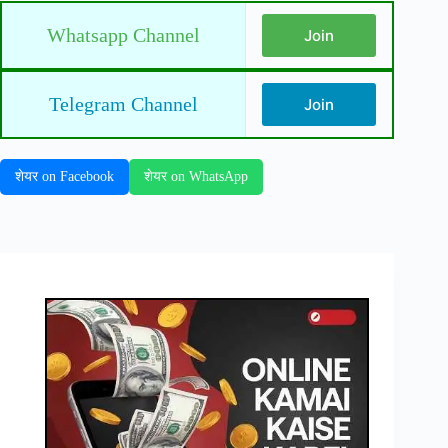
Whatsapp Channel
Join
Telegram Channel
Join
शेयर on Facebook
शेयर on WhatsApp