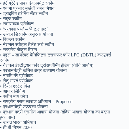
• इंटीग्रेटेड पावर डेवलपमेंट स्कीम
• श्यामा प्रसाद मुखेर्जी रुर्बन मिशन
• ड्राइविंग ट्रेनिंग सेंटर स्कीम
• राइज स्कीम
• सागरमाला प्रोजेक्ट
• ‘प्रकाश पथ’ – ‘वे टू लाइट’
• उज्वल डिस्कॉम असुरन्स योजना
• विकल्प स्कीम
• नेशनल स्पोर्ट्स टैलेंट सर्च स्कीम
• राष्ट्रीय गोकुल मिशन
• पहल – डायरेक्ट बेनिफिट्स ट्रांसफर फॉर LPG (DBTL) कंस्यूमर्स
स्कीम
• नेशनल इंस्टीटूशन फॉर ट्रांसफॉर्मिंग इंडिया (नीति आयोग)
• प्रधानमंत्री खनिज क्षेत्र कल्याण योजना
• नमामि गंगे प्रोजेक्ट
• सेतु भारतं प्रोजेक्ट
• रियल एस्टेट बिल
• आधार लिंकिंग
• क्लीन माय कोच
• राष्ट्रीय ग्राम स्वराज अभियान – Proposed
• प्रधानमंत्री उज्ज्वला योजना
• प्रधान मंत्री ग्रामीण आवास योजना (इंदिरा आवास योजना का बदला
हुआ नाम)
• उन्नत भारत अभियान
• टी बी मिशन 2020