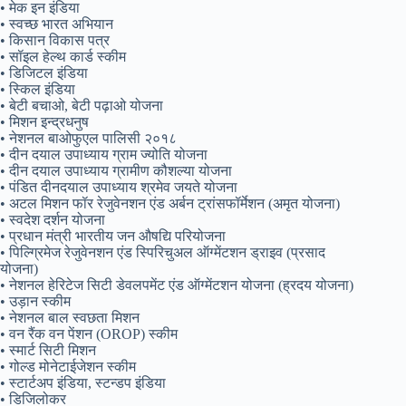
• मेक इन इंडिया
• स्वच्छ भारत अभियान
• किसान विकास पत्र
• सॉइल हेल्थ कार्ड स्कीम
• डिजिटल इंडिया
• स्किल इंडिया
• बेटी बचाओ, बेटी पढ़ाओ योजना
• मिशन इन्द्रधनुष
• नेशनल बाओफुएल पालिसी २०१८
• दीन दयाल उपाध्याय ग्राम ज्योति योजना
• दीन दयाल उपाध्याय ग्रामीण कौशल्या योजना
• पंडित दीनदयाल उपाध्याय श्रमेव जयते योजना
• अटल मिशन फॉर रेजुवेनशन एंड अर्बन ट्रांसफॉर्मेशन (अमृत योजना)
• स्वदेश दर्शन योजना
• प्रधान मंत्री भारतीय जन औषद्यि परियोजना
• पिल्ग्रिमेज रेजुवेनशन एंड स्पिरिचुअल ऑग्मेंटशन ड्राइव (प्रसाद
योजना)
• नेशनल हेरिटेज सिटी डेवलपमेंट एंड ऑग्मेंटशन योजना (ह्रदय योजना)
• उड़ान स्कीम
• नेशनल बाल स्वछता मिशन
• वन रैंक वन पेंशन (OROP) स्कीम
• स्मार्ट सिटी मिशन
• गोल्ड मोनेटाईजेशन स्कीम
• स्टार्टअप इंडिया, स्टन्डप इंडिया
• डिजिलोकर