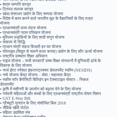
• शत्रु सम्पति कानून
• ट्रिपल तलाक कानून
• खाद्य संसाधन उद्योग के लिए सम्पदा योजना
• विदेश में काम करने वाले भारतीय मूल के वैज्ञानिकों के लिए वज्रा
योजना
• प्रधानमंत्री वाया वंदना योजना
• प्रधानमंत्री ग्राम परिवहन योजना
• मुस्लिम लड़कियों के लिए शादी शगुन योजना
• संकल्प से सिद्धि
• प्रधान मंत्री सहज बिजली हर घर योजना
• पॉवरलूम (विद्युत से चलने वाला करघा) उद्योग के लिए सौर ऊर्जा योजना
• राष्ट्रीय उच्चतर शिक्षा अभियान
• राइज योजना – सभी सरकारों उच्च शिक्षा संस्थानों में बुनियादी ढांचे के
विकास के लिए योजना
• नार्थ ईस्ट स्पेशल इंफ्रास्ट्रक्चर डेवलपमेंट स्कीम (NESIDS)
• नमो योजना केंद्र योजना – सेवा / सहायता केंद्र
• स्कीम फॉर कैपेसिटी बिल्डिंग इन टेक्सटाइल सेक्टर – स्किल
डेवलपमेंट
• कृषि में मशीनरी के उपयोग को बढ़ावा देने के लिए योजना
• गर्भवती महिलाओं और बच्चों के लिए प्रधानमंत्री राष्ट्रीय पोषण मिशन
• GST E-Way Bill
• ग्रैच्युटी भुगतान के लिए संशोधित बिल 2018
• जैविक खेती पोर्टल
• महिला उद्यमिता मंच