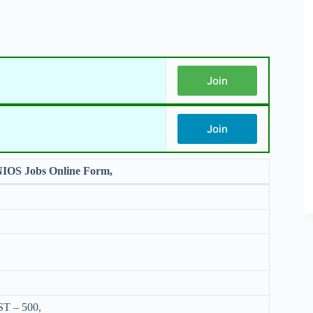
Join
Join
IOS Jobs Online Form,
T – 500,