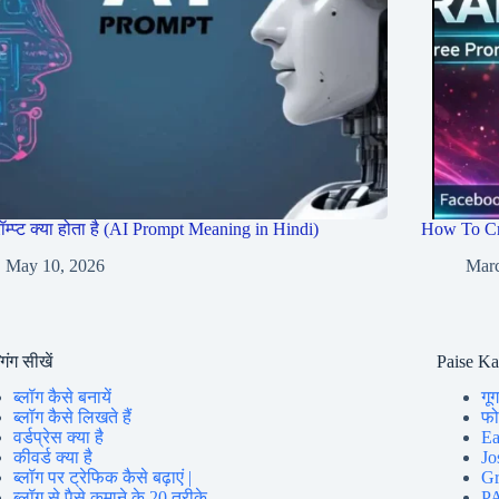
रॉम्प्ट क्या होता है (AI Prompt Meaning in Hindi)
How To Cr
May 10, 2026
Marc
गिंग सीखें
Paise K
ब्लॉग कैसे बनायें
गूग
ब्लॉग कैसे लिखते हैं
फोन
वर्डप्रेस क्या है
Ea
कीवर्ड क्या है
Jo
ब्लॉग पर ट्रेफिक कैसे बढ़ाएं |
Gr
ब्लॉग से पैसे कमाने के 20 तरीके
PA