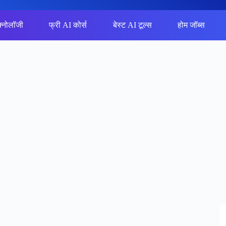
क्नोलॉजी
फ्री AI कोर्स
बेस्ट AI टूल्स
होम जॉब्स