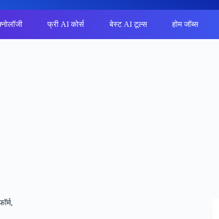
क्नोलॉजी
फ्री AI कोर्स
बेस्ट AI टूल्स
होम जॉब्स
ॉर्म,