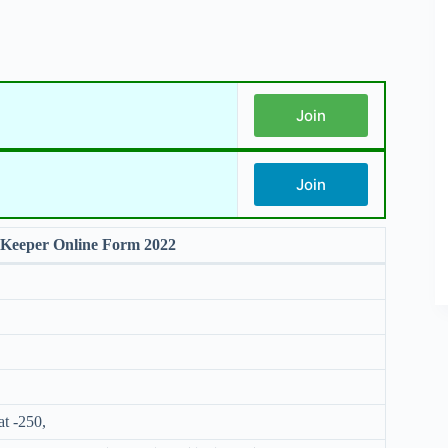
Join
Join
eeper Online Form 2022
 -250,