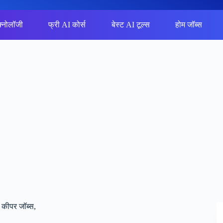
क्नोलॉजी
फ्री AI कोर्स
बेस्ट AI टूल्स
होम जॉब्स
ीपर जॉब्स,