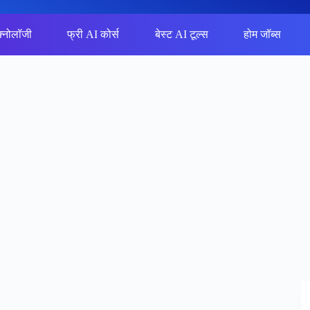
क्नोलॉजी
फ्री AI कोर्स
बेस्ट AI टूल्स
होम जॉब्स