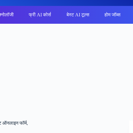
क्नोलॉजी
फ्री AI कोर्स
बेस्ट AI टूल्स
होम जॉब्स
 ऑनलाइन फॉर्म,