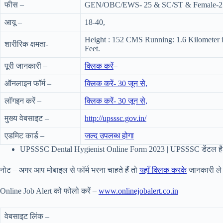
फीस –
GEN/OBC/EWS- 25 & SC/ST & Female-2
आयू –
18-40,
Height : 152 CMS Running: 1.6 Kilometer 
शारीरिक क्षमता-
Feet.
पूरी जानकारी –
क्लिक करें
–
ऑनलाइन फॉर्म –
क्लिक करें- 30 जून से,
लॉगइन करें –
क्लिक करें- 30 जून से,
मुख्य वेबसाइट –
http://upsssc.gov.in/
एडमिट कार्ड –
जल्द उपलब्ध होगा
UPSSSC Dental Hygienist Online Form 2023 | UPSSSC डेंटल हैज
नोट – अगर आप मोबाइल से फॉर्म भरना चाहते हैं तो
यहाँ क्लिक करके
जानकारी ले स
Online Job Alert को फोलो करें –
www.onlinejobalert.co.in
वेबसाइट लिंक –