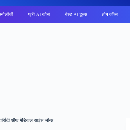
क्नोलॉजी
फ्री AI कोर्स
बेस्ट AI टूल्स
होम जॉब्स
र्सिटी ऑफ़ मेडिकल साइंस जॉब्स