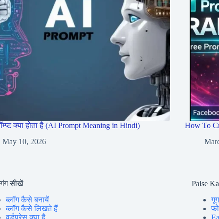
रॉम्प्ट क्या होता है (AI Prompt Meaning in Hindi)
How To Cr
May 10, 2026
Marc
गिंग सीखें
Paise K
ब्लॉग कैसे बनायें
गूग
ब्लॉग कैसे लिखते हैं
फोन
वर्डप्रेस क्या है
Ea