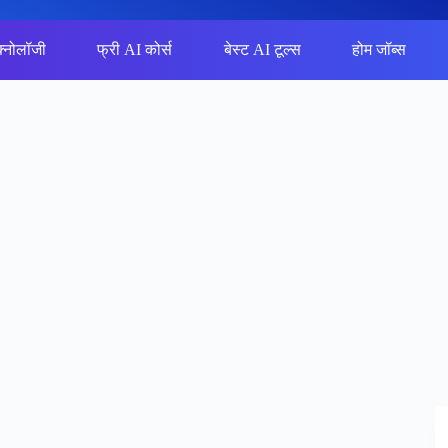
क्नोलॉजी
फ्री AI कोर्स
बेस्ट AI टूल्स
होम जॉब्स