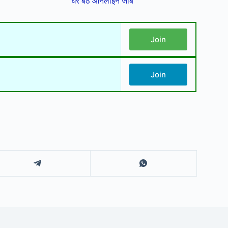
घर बैठे ऑनलाइन जॉब
Join
Join