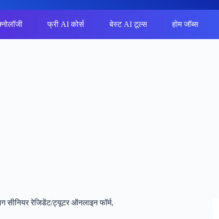
क्नोलॉजी
फ्री AI कोर्स
बेस्ट AI टूल्स
होम जॉब्स
 सीनियर रेजिडेंट/ट्यूटर ऑनलाइन फॉर्म,