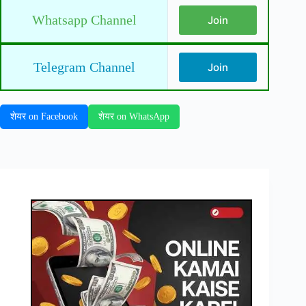
Whatsapp Channel
Join
Telegram Channel
Join
शेयर on Facebook
शेयर on WhatsApp