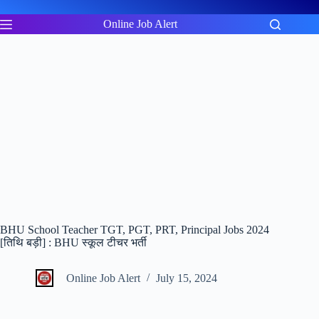
Skip
to
Online Job Alert
content
BHU School Teacher TGT, PGT, PRT, Principal Jobs 2024
[तिथि बड़ी] : BHU स्कूल टीचर भर्ती
Online Job Alert
July 15, 2024