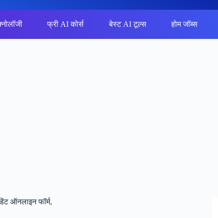
क्नोलॉजी
फ्री AI कोर्स
बेस्ट AI टूल्स
होम जॉब्स
ेंट ऑनलाइन फॉर्म,