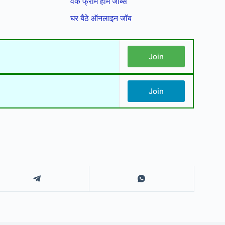
वर्क फ्रॉम होम जॉब्स
घर बैठे ऑनलाइन जॉब
Join
Join