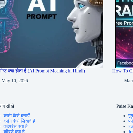
रॉम्प्ट क्या होता है (AI Prompt Meaning in Hindi)
How To Cr
May 10, 2026
Marc
गिंग सीखें
Paise K
ब्लॉग कैसे बनायें
गूग
ब्लॉग कैसे लिखते हैं
फोन
वर्डप्रेस क्या है
Ea
कीवर्ड क्या है
Jo