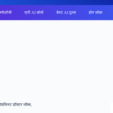
क्नोलॉजी
फ्री AI कोर्स
बेस्ट AI टूल्स
होम जॉब्स
ेशलिस्ट डॉक्टर जॉब्स,