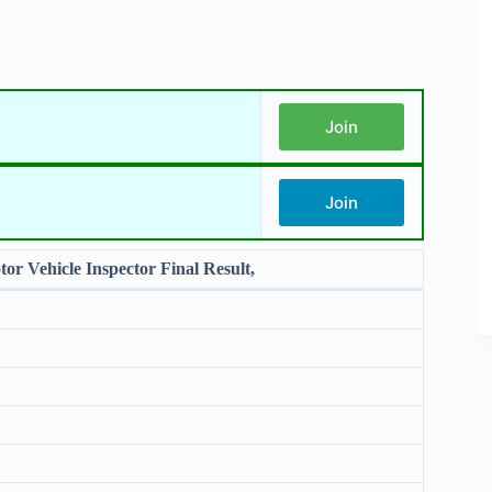
Join
Join
r Vehicle Inspector Final Result,