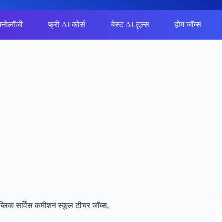
क्नोलॉजी
फ्री AI कोर्स
बेस्ट AI टूल्स
होम जॉब्स
लिक सर्विस कमीशन स्कूल टीचर जॉब्स,