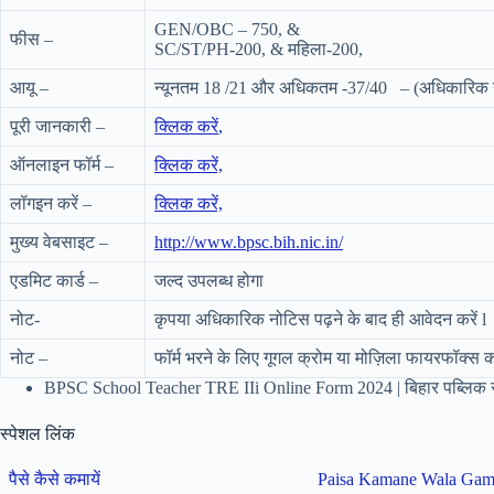
GEN/OBC – 750, &
फीस –
SC/ST/PH-200, & महिला-200,
आयू –
न्यूनतम 18 /21 और अधिकतम -37/40 – (अधिकारिक नो
पूरी जानकारी –
क्लिक करें
,
ऑनलाइन फॉर्म –
क्लिक करें,
लॉगइन करें –
क्लिक करें,
मुख्य वेबसाइट –
http://www.bpsc.bih.nic.in/
एडमिट कार्ड –
जल्द उपलब्ध होगा
नोट-
कृपया अधिकारिक नोटिस पढ़ने के बाद ही आवेदन करें l
नोट –
फॉर्म भरने के लिए गूगल क्रोम या मोज़िला फायरफॉक्स क
BPSC School Teacher TRE IIi Online Form 2024 | बिहार पब्लिक स
स्पेशल लिंक
पैसे कैसे कमायें
Paisa Kamane Wala Ga