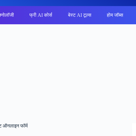
क्नोलॉजी
फ्री AI कोर्स
बेस्ट AI टूल्स
होम जॉब्स
ट ऑनलाइन फॉर्म