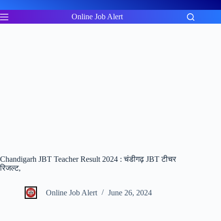
Skip
to
Online Job Alert
content
Chandigarh JBT Teacher Result 2024 : चंडीगढ़ JBT टीचर
रिजल्ट,
Online Job Alert
June 26, 2024