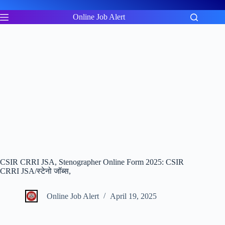
Skip
to
Online Job Alert
content
CSIR CRRI JSA, Stenographer Online Form 2025: CSIR
CRRI JSA/स्टेनो जॉब्स,
Online Job Alert
April 19, 2025