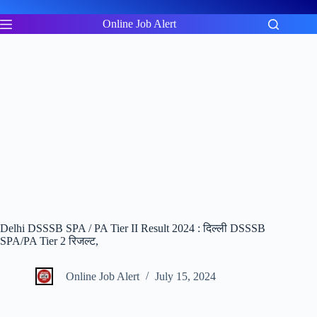
Skip
to
Online Job Alert
content
Delhi DSSSB SPA / PA Tier II Result 2024 : दिल्ली DSSSB
SPA/PA Tier 2 रिजल्ट,
Online Job Alert
July 15, 2024