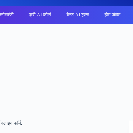
क्नोलॉजी
फ्री AI कोर्स
बेस्ट AI टूल्स
होम जॉब्स
लाइन फॉर्म,