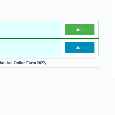
Join
Join
hnician Online Form 2022,