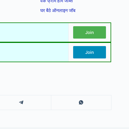
वर्क फ्रॉम होम जॉब्स
घर बैठे ऑनलाइन जॉब
Join
Join