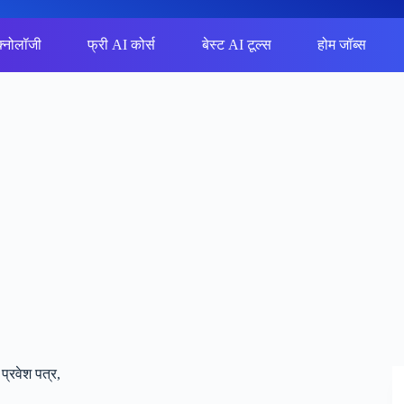
क्नोलॉजी
फ्री AI कोर्स
बेस्ट AI टूल्स
होम जॉब्स
रवेश पत्र,