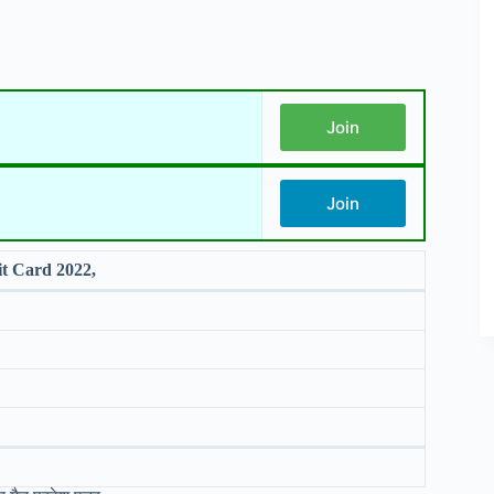
Join
Join
 Card 2022,