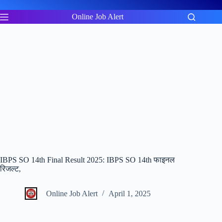
Skip
to
Online Job Alert
content
IBPS SO 14th Final Result 2025: IBPS SO 14th फाइनल
रिजल्ट,
Online Job Alert
April 1, 2025