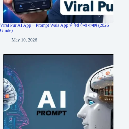
Viral Pur AI App – Prompt Wala App से पैसे कैसे कमाएं (2026
Guide)
May 10, 2026