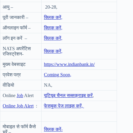
आयु –
20-28,
पूरी जानकारी –
क्लिक करें,
ऑनलाइन फॉर्म –
क्लिक करें,
लॉग इन करें –
क्लिक करें,
NATS अपरेंटिस
क्लिक करें,
रजिस्ट्रेशन-
मुख्य वेबसाइट
https://www.indianbank.in/
प्रवेश पत्र
Coming Soon,
वीडियो
NA,
Online
Job
Alert
यूटियूब चैनल सब्सक्राइब करें
,
Online Job Alert
:
फेसबुक पेज लाइक करें,
मोबाइल से फॉर्म कैसे
क्लिक करें-
भरें –