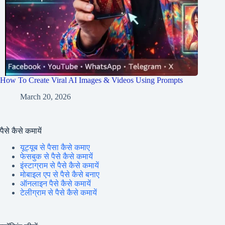
How To Create Viral AI Images & Videos Using Prompts
March 20, 2026
पैसे कैसे कमायें
यूट्यूब से पैसा कैसे कमाए
फेसबुक से पैसे कैसे कमायें
इंस्टाग्राम से पैसे कैसे कमायें
मोबाइल एप से पैसे कैसे बनाए
ऑनलाइन पैसे कैसे कमायें
टेलीग्राम से पैसे कैसे कमायें