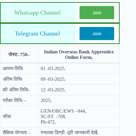
Whatsapp Channel
Join
Telegram Channel
Join
Indian Overseas Bank Apprentice
पोस्ट- 750–
Online Form,
आरम्भ तिथि
01 -03-2025,
अंतिम तिथि
09 -03-2025,
फ़ी अंतिम तिथि-
12 -03-2025,
परीक्षा तिथि –
2025,
GEN/OBC/EWS –944,
फीस
SC/ST -708,
Ph-472,
शैक्षिक योग्यता –
स्नातक डिग्री -पूरी जानकारी देखें,