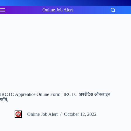
Skip
to
Online Job Alert
content
IRCTC Apprentice Online Form | IRCTC अपरेंटिस ऑनलाइन
फॉर्म,
Online Job Alert
October 12, 2022