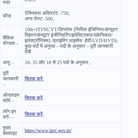
पत्र
टेक्निकल असिस्टंट -750,
फीस
अन्य पोस्ट -500,
10th+ITI/NCVT/डिप्लोमा [सिविल इंजिनियर/कंप्यूटर
विज्ञानं/कंप्यूटर इंजीनियरिंग/इलेक्ट्रिकल/मकेनिकल/
शैक्षिक
इलेक्ट्रॉनिक्स] /ड्राइविंग लाइसेंस -हैवी/LVD/HVD]-
योग्यता –
कुछ पदों में अनुभव – पदों के अनुसार – पूरी जानकारी
देखें
आयु –
18- 35 और 18 से 25 पदों के अनुसार ,
पूरी
जानकारी
क्लिक करें,
–
ऑनलाइन
क्लिक करें,
फॉर्म –
लॉग इन
क्लिक करें,
करें- –
मुख्य
https://www.iprc.gov.in/
वेबसाइट