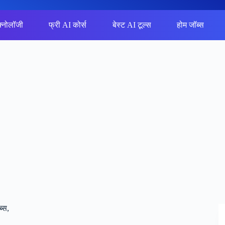
क्नोलॉजी
फ्री AI कोर्स
बेस्ट AI टूल्स
होम जॉब्स
्स,