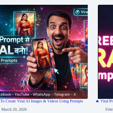
To Create Viral AI Images & Videos Using Prompts
🔥 Viral Pr
March 20, 2026
Febr