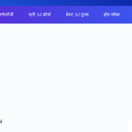
क्नोलॉजी
फ्री AI कोर्स
बेस्ट AI टूल्स
होम जॉब्स
्म