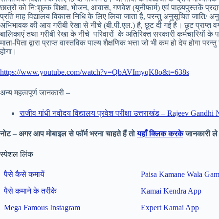
छात्रों को निःशुल्क शिक्षा, भोजन, आवास, गणवेश (यूनीफार्म) एवं पाठ्यपुस्तकें प्रदा
प्रति माह विद्यालय विकास निधि के लिए लिया जाता है, परन्तु अनुसूचित जाति/ अनुसू
अभिभावक की आय गरीबी रेखा से नीचे (बी.पी.एल.) है, छूट दी गई है। छूट प्राप्त वर
बालिकाएं तथा गरीबी रेखा के नीचे परिवारों के अतिरिक्त सरकारी कर्मचारियों के
माता-पिता द्वारा प्राप्त वास्तविक पाल्य शैक्षणिक भत्ता जो भी कम हो देय होगा परन
होगा।
https://www.youtube.com/watch?v=QbAVImyqK8o&t=638s
अन्य महत्वपूर्ण जानकारी –
राजीव गांधी नवोदय विद्यालय प्रवेश परीक्षा उत्तराखंड – Rajeev Ga
नोट – अगर आप मोबाइल से फॉर्म भरना चाहते हैं तो
यहाँ क्लिक करके
जानकारी ले 
स्पेशल लिंक
पैसे कैसे कमायें
Paisa Kamane Wala Ga
पैसे कमाने के तरीके
Kamai Kendra App
Mega Famous Instagram
Expert Kamai App