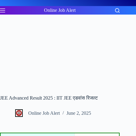
Skip
to
Online Job Alert
content
JEE Advanced Result 2025 : IIT JEE एडवांस रिजल्ट
Online Job Alert
June 2, 2025