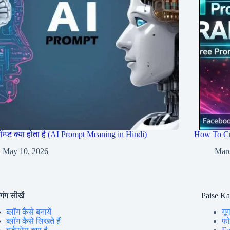
रॉम्प्ट क्या होता है (AI Prompt Meaning in Hindi)
How To Cr
May 10, 2026
Marc
गिंग सीखें
Paise K
ब्लॉग कैसे बनायें
गूग
ब्लॉग कैसे लिखते हैं
फोन