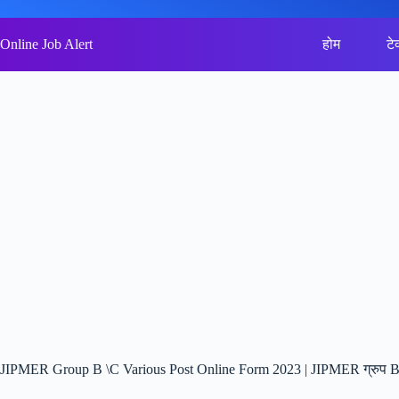
Skip
to
content
Online Job Alert
होम
टे
JIPMER Group B \C Various Post Online Form 2023 | JIPMER ग्रुप B