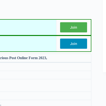
Join
Join
ous Post Online Form 2023,
,