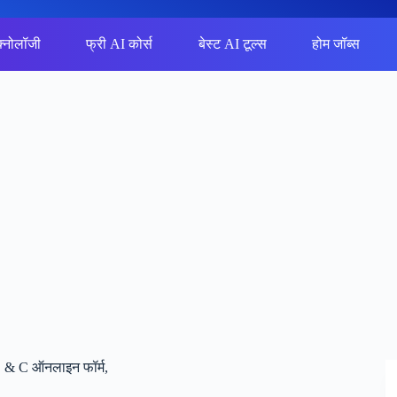
क्नोलॉजी
फ्री AI कोर्स
बेस्ट AI टूल्स
होम जॉब्स
 & C ऑनलाइन फॉर्म,