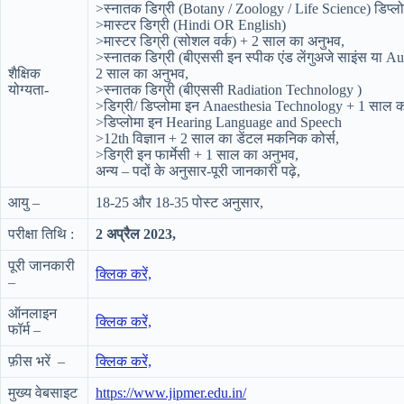
>स्नातक डिग्री (Botany / Zoology / Life Science) डिप्
>मास्टर डिग्री (Hindi OR English)
>मास्टर डिग्री (सोशल वर्क) + 2 साल का अनुभव,
>स्नातक डिग्री (बीएससी इन स्पीक एंड लेंगुअजे साइंस य
शैक्षिक
2 साल का अनुभव,
योग्यता-
>स्नातक डिग्री (बीएससी Radiation Technology )
>डिग्री/ डिप्लोमा इन Anaesthesia Technology + 1 साल 
>डिप्लोमा इन Hearing Language and Speech
>12th विज्ञान + 2 साल का डेंटल मकनिक कोर्स,
>डिग्री इन फार्मेसी + 1 साल का अनुभव,
अन्य – पदों के अनुसार-पूरी जानकारी पढ़े,
आयु –
18-25 और 18-35 पोस्ट अनुसार,
परीक्षा तिथि :
2 अप्रैल 2023,
पूरी जानकारी
क्लिक करें,
–
ऑनलाइन
क्लिक करें,
फॉर्म –
फ़ीस भरें –
क्लिक करें,
मुख्य वेबसाइट
https://www.jipmer.edu.in/