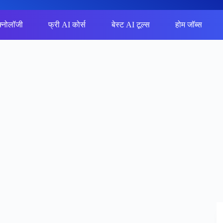
क्नोलॉजी
फ्री AI कोर्स
बेस्ट AI टूल्स
होम जॉब्स