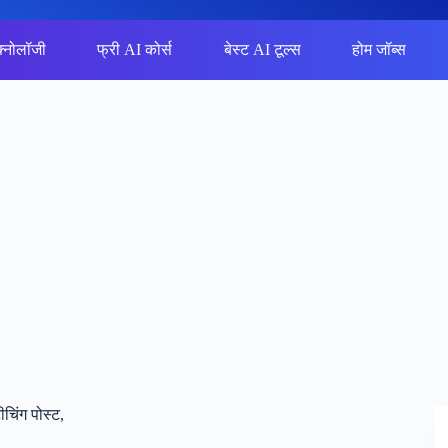
क्नोलॉजी
फ्री AI कोर्स
बेस्ट AI टूल्स
होम जॉब्स
ंग पोस्ट,