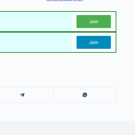
Join
Join