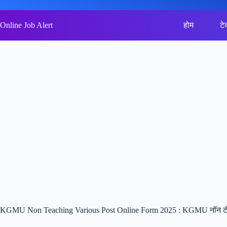
Skip
to
content
Online Job Alert
होम
टे
KGMU Non Teaching Various Post Online Form 2025 : KGMU नॉन टीचि