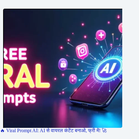
🔥 Viral Prompt AI: AI से वायरल कंटेंट बनाओ, फ्री में! 🚀