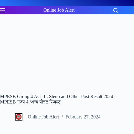
Skip
to
Online Job Alert
content
MPESB Group 4 AG III, Steno and Other Post Result 2024 :
MPESB ग्रुप 4 /अन्य पोस्ट रिजल्ट
Online Job Alert
February 27, 2024