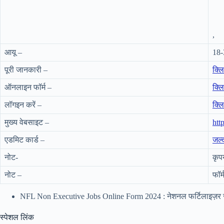
,
आयू –
18-
पूरी जानकारी –
क्ल
ऑनलाइन फॉर्म –
क्ल
लॉगइन करें –
क्ल
मुख्य वेबसाइट –
htt
एडमिट कार्ड –
जल्
नोट-
कृप
नोट –
फॉर
NFL Non Executive Jobs Online Form 2024 : नेशनल फर्टिलाइज़र 
स्पेशल लिंक