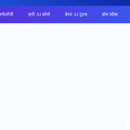
क्नोलॉजी
फ्री AI कोर्स
बेस्ट AI टूल्स
होम जॉब्स